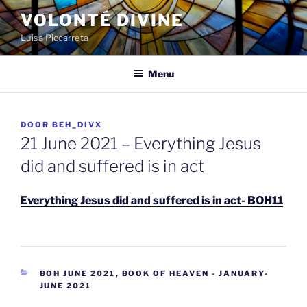
Spring
VOLONTÉ DIVINE
naar
Luisa Piccarreta
de
inhoud
Menu
GEPLAATST
DOOR
BEH_DIVX
OP
21 June 2021 – Everything Jesus
did and suffered is in act
Everything Jesus did and suffered is in act- BOH11
CATEGORIEËN
BOH JUNE 2021
,
BOOK OF HEAVEN - JANUARY-
JUNE 2021