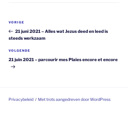
Berichtnavigatie
Vorig
VORIGE
bericht
21 juni 2021 – Alles wat Jezus deed en leed is
steeds werkzaam
Volgend
VOLGENDE
bericht
21 juin 2021 – parcourir mes Plaies encore et encore
Privacybeleid
Met trots aangedreven door WordPress