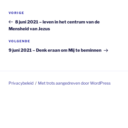
Berichtnavigatie
Vorig
VORIGE
bericht
8 juni 2021 – leven in het centrum van de
Mensheid van Jezus
Volgend
VOLGENDE
bericht
9 juni 2021 – Denk eraan om Mij te beminnen
Privacybeleid
Met trots aangedreven door WordPress