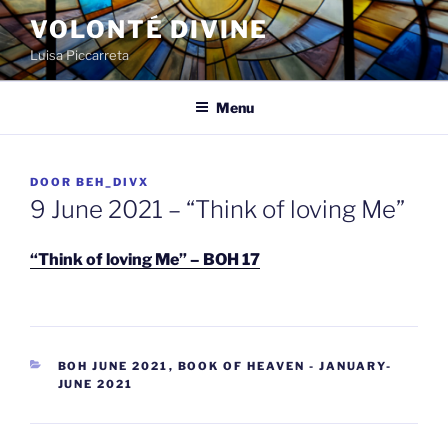
Spring
VOLONTÉ DIVINE
naar
Luisa Piccarreta
de
inhoud
Menu
GEPLAATST
DOOR
BEH_DIVX
OP
9 June 2021 – “Think of loving Me”
“Think of loving Me” – BOH 17
CATEGORIEËN
BOH JUNE 2021
,
BOOK OF HEAVEN - JANUARY-
JUNE 2021