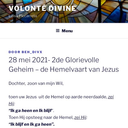
Spring
VOLONTÉ DIVINE
naar
Luisa Piccarreta
de
inhoud
Menu
GEPLAATST
DOOR
BEH_DIVX
OP
28 mei 2021- 2de Glorievolle
Geheim – de Hemelvaart van Jezus
Dochter, zoon van mijn Wil,
toen uw Jezus uit de Hemel op aarde neerdaalde,
zei
Hij
:
“Ik ga heen en Ik blijf
“.
Toen Hij opsteeg naar de Hemel,
zei Hij
:
“Ik blijf en Ik ga heen”.