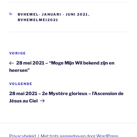
CATEGORIEËN
BVHEMEL- JANUARI - JUNI 2021
,
BVHEMELMEI2021
Berichtnavigatie
Vorig
VORIGE
bericht
28 mei 2021 – “Moge Mijn Wil bekend zijn en
heersen”
Volgend
VOLGENDE
bericht
28 mai 2021 – 2e Mystère glorieux – l’Ascension de
Jésus au Ciel
Privacybeleid
Met trots aangedreven door WordPress