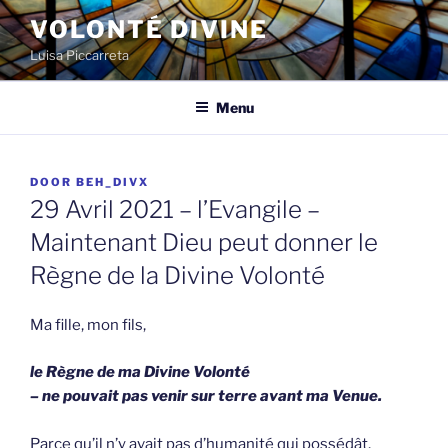
Spring
VOLONTÉ DIVINE
naar
Luisa Piccarreta
de
inhoud
Menu
GEPLAATST
DOOR
BEH_DIVX
OP
29 Avril 2021 – l’Evangile –
Maintenant Dieu peut donner le
Règne de la Divine Volonté
Ma fille, mon fils,
le
Règne de ma Divine Volonté
– ne pouvait pas venir sur terre avant ma Venue.
Parce qu’il n’y avait pas d’humanité qui possédât,