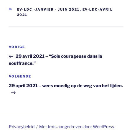
CATEGORIEËN
EV-LDC -JANVIER - JUIN 2021
,
EV-LDC-AVRIL
2021
Berichtnavigatie
Vorig
VORIGE
bericht
29 avril 2021 – “Sois courageuse dans la
souffrance.”
Volgend
VOLGENDE
bericht
29 april 2021 – wees moedig op de weg van het lijden.
Privacybeleid
Met trots aangedreven door WordPress