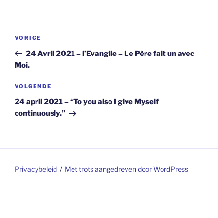
Berichtnavigatie
Vorig
VORIGE
bericht
24 Avril 2021 – l’Evangile – Le Père fait un avec
Moi.
Volgend
VOLGENDE
bericht
24 april 2021 – “To you also I give Myself
continuously.”
Privacybeleid
Met trots aangedreven door WordPress