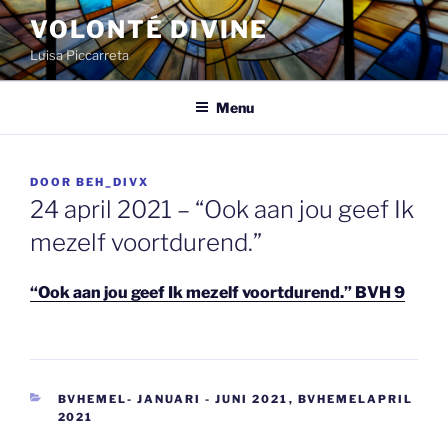
Spring
VOLONTÉ DIVINE
naar
Luisa Piccarreta
de
inhoud
Menu
GEPLAATST
DOOR
BEH_DIVX
OP
24 april 2021 – “Ook aan jou geef Ik
mezelf voortdurend.”
“Ook aan jou geef Ik mezelf voortdurend.” BVH 9
CATEGORIEËN
BVHEMEL- JANUARI - JUNI 2021
,
BVHEMELAPRIL
2021