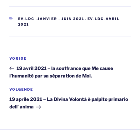
CATEGORIEËN
EV-LDC -JANVIER - JUIN 2021
,
EV-LDC-AVRIL
2021
Berichtnavigatie
Vorig
VORIGE
bericht
19 avril 2021 – la souffrance que Me cause
l’humanité par sa séparation de Moi.
Volgend
VOLGENDE
bericht
19 aprile 2021 – La Divina Volontà è palpito primario
dell’ anima