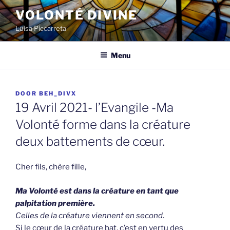
Spring
VOLONTÉ DIVINE
naar
Luisa Piccarreta
de
inhoud
Menu
GEPLAATST
DOOR
BEH_DIVX
OP
19 Avril 2021- l’Evangile -Ma
Volonté forme dans la créature
deux battements de cœur.
Cher fils, chère fille,
Ma Volonté est dans la créature en tant que
palpitation première.
Celles de la créature viennent en second
.
Si le cœur de la créature bat, c’est en vertu des