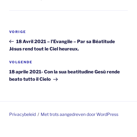
Berichtnavigatie
Vorig
VORIGE
bericht
18 Avril 2021 – l’Evangile – Par sa Béatitude
Jésus rend tout le Ciel heureux.
Volgend
VOLGENDE
bericht
18 aprile 2021- Con la sua beatitudine Gesù rende
beato tutto il Cielo
Privacybeleid
Met trots aangedreven door WordPress