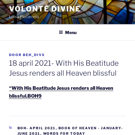
Spring
VOLONTÉ DIVINE
naar
Luisa Piccarreta
de
inhoud
Menu
GEPLAATST
DOOR
BEH_DIVX
OP
18 april 2021- With His Beatitude
Jesus renders all Heaven blissful
“With His Beatitude Jesus renders all Heaven
blissful.BOH9
CATEGORIEËN
BOH- APRIL 2021
,
BOOK OF HEAVEN - JANUARY-
JUNE 2021
,
WORDS FOR TODAY