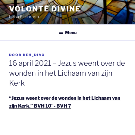
Spring
VOLONTÉ DIVINE
naar
Luisa Piccarreta
de
inhoud
Menu
GEPLAATST
DOOR
BEH_DIVX
OP
16 april 2021 – Jezus weent over de
wonden in het Lichaam van zijn
Kerk
“Jezus weent over de wonden in het Lichaam van
zijn Kerk.” BVH 10″- BVH 7