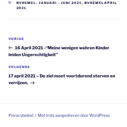
CATEGORIEËN
BVHEMEL- JANUARI - JUNI 2021
,
BVHEMELAPRIL
2021
Berichtnavigatie
Vorig
VORIGE
bericht
16 April 2021 -“Meine wenigen wahren Kinder
leiden Ungerechtigkeit”
Volgend
VOLGENDE
bericht
17 april 2021 – De ziel moet voortdurend sterven en
verrijzen.
Privacybeleid
Met trots aangedreven door WordPress