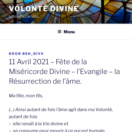
Spring
VOLONTÉ DIVINE
naar
Luisa Piccarreta
de
inhoud
Menu
GEPLAATST
DOOR
BEH_DIVX
OP
11 Avril 2021 – Fête de la
Miséricorde Divine – l’Evangile – la
Résurrection de l’âme.
Ma fille, mon fils,
(…) Ainsi autant de fois l’âme agit dans ma Volonté,
autant de fois
– elle renaît à la Vie divine
et
– se consume
pour mourir à ce qui est humain
.