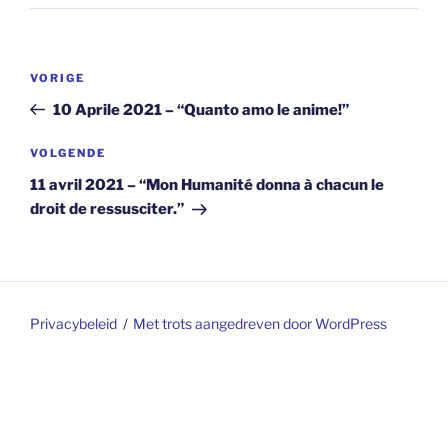
Berichtnavigatie
Vorig
VORIGE
bericht
10 Aprile 2021 – “Quanto amo le anime!”
Volgend
VOLGENDE
bericht
11 avril 2021 – “Mon Humanité donna à chacun le
droit de ressusciter.”
Privacybeleid
Met trots aangedreven door WordPress