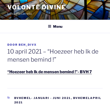
Spring
VOLONTÉ DIVINE
naar
Luisa Piccarreta
de
inhoud
Menu
GEPLAATST
DOOR
BEH_DIVX
OP
10 april 2021 – “Hoezeer heb Ik de
mensen bemind !”
“Hoezeer heb Ik de mensen bemind !”- BVH 7
CATEGORIEËN
BVHEMEL- JANUARI - JUNI 2021
,
BVHEMELAPRIL
2021