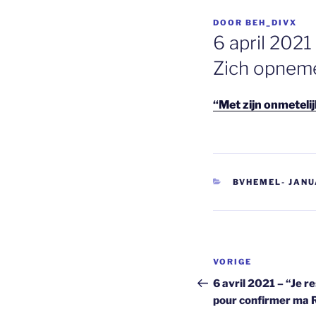
GEPLAATST
DOOR
BEH_DIVX
OP
6 april 2021
Zich opnem
“Met zijn onmeteli
CATEGORIEËN
BVHEMEL- JANUA
Berichtnavi
Vorig
VORIGE
bericht
6 avril 2021 – “Je r
pour confirmer ma 