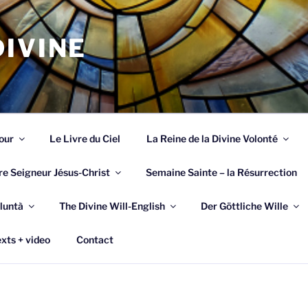
IVINE
our
Le Livre du Ciel
La Reine de la Divine Volonté
re Seigneur Jésus-Christ
Semaine Sainte – la Résurrection
luntà
The Divine Will-English
Der Göttliche Wille
xts + video
Contact