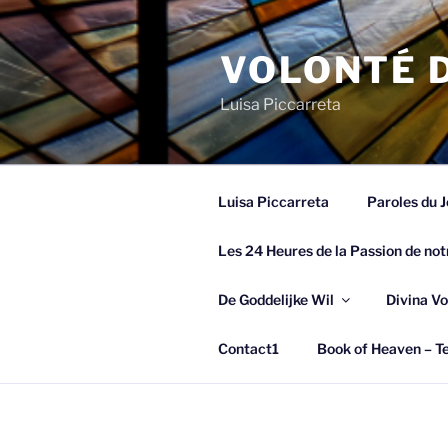
Spring
naar
VOLONTÉ D
de
inhoud
Luisa Piccarreta
Luisa Piccarreta
Paroles du J
Les 24 Heures de la Passion de not
De Goddelijke Wil
Divina Vo
Contact1
Book of Heaven – Te