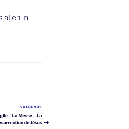
 allen in
VOLGENDE
Volgend
bericht
ngile – La Messe – La
surrection de Jésus