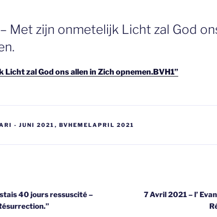
 – Met zijn onmetelijk Licht zal God ons
en.
jk Licht zal God ons allen in Zich opnemen.BVH1”
RI - JUNI 2021
,
BVHEMELAPRIL 2021
gatie
estais 40 jours ressuscité –
7 Avril 2021 – l’ Eva
Résurrection.”
Ré