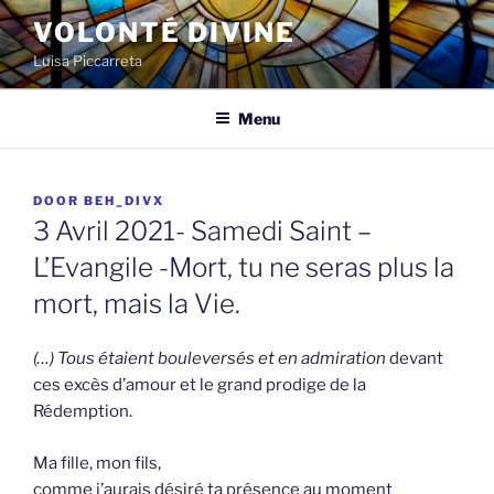
Spring
VOLONTÉ DIVINE
naar
Luisa Piccarreta
de
inhoud
Menu
GEPLAATST
DOOR
BEH_DIVX
OP
3 Avril 2021- Samedi Saint –
L’Evangile -Mort, tu ne seras plus la
mort, mais la Vie.
(…) Tous étaient bouleversés et en admiration
devant
ces excès d’amour et le grand prodige de la
Rédemption.
Ma fille, mon fils,
comme j’aurais désiré ta présence au moment