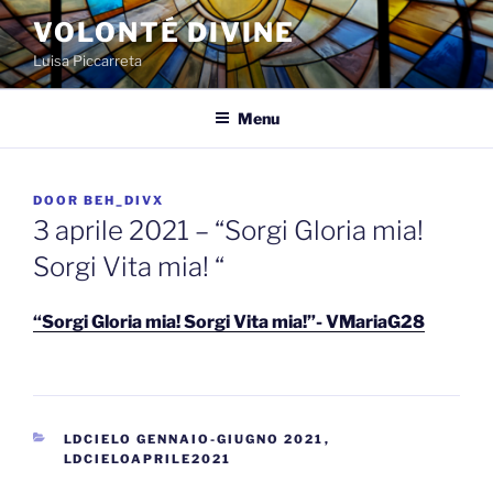
Spring
VOLONTÉ DIVINE
naar
Luisa Piccarreta
de
inhoud
Menu
GEPLAATST
DOOR
BEH_DIVX
OP
3 aprile 2021 – “Sorgi Gloria mia!
Sorgi Vita mia! “
“Sorgi Gloria mia! Sorgi Vita mia!”- VMariaG28
CATEGORIEËN
LDCIELO GENNAIO-GIUGNO 2021
,
LDCIELOAPRILE2021