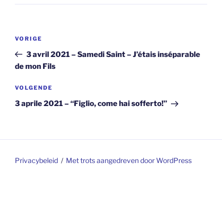
Berichtnavigatie
Vorig
VORIGE
bericht
3 avril 2021 – Samedi Saint – J’étais inséparable
de mon Fils
Volgend
VOLGENDE
bericht
3 aprile 2021 – “Figlio, come hai sofferto!”
Privacybeleid
Met trots aangedreven door WordPress