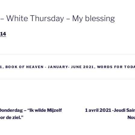
1 – White Thursday – My blessing
H14
21
,
BOOK OF HEAVEN - JANUARY- JUNE 2021
,
WORDS FOR TOD
gatie
Donderdag – “Ik wilde Mijzelf
1 avril 2021 -Jeudi Sain
or de ziel.”
Nou