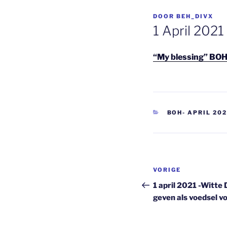
GEPLAATST
DOOR
BEH_DIVX
OP
1 April 202
“My blessing” BO
CATEGORIEËN
BOH- APRIL 20
Berichtnavi
Vorig
VORIGE
bericht
1 april 2021 -Witte 
geven als voedsel vo