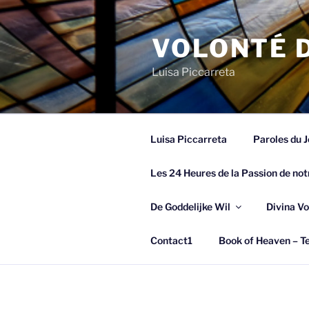
Spring
naar
VOLONTÉ D
de
inhoud
Luisa Piccarreta
Luisa Piccarreta
Paroles du J
Les 24 Heures de la Passion de not
De Goddelijke Wil
Divina Vo
Contact1
Book of Heaven – Te