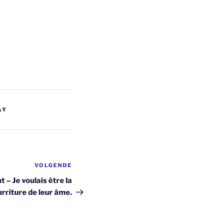
AY
VOLGENDE
Volgend
bericht
t – Je voulais être la
rriture de leur âme.