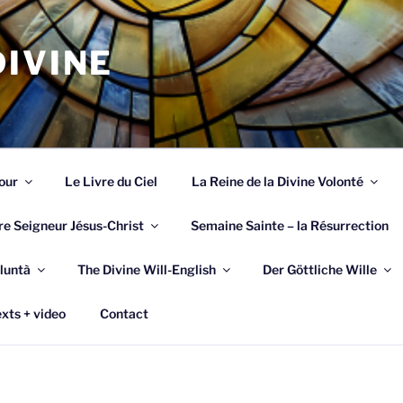
IVINE
our
Le Livre du Ciel
La Reine de la Divine Volonté
re Seigneur Jésus-Christ
Semaine Sainte – la Résurrection
luntà
The Divine Will-English
Der Göttliche Wille
xts + video
Contact