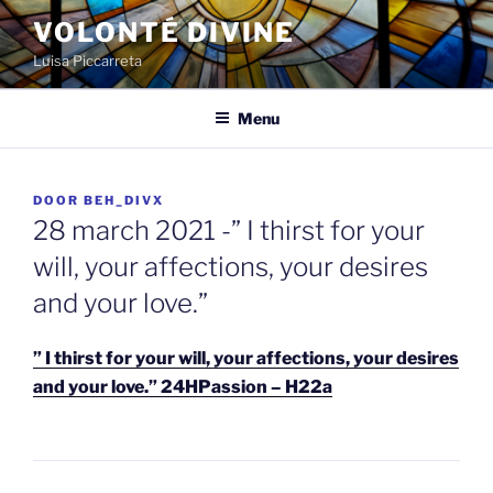
Spring
VOLONTÉ DIVINE
naar
Luisa Piccarreta
de
inhoud
Menu
GEPLAATST
DOOR
BEH_DIVX
OP
28 march 2021 -” I thirst for your
will, your affections, your desires
and your love.”
” I thirst for your will, your affections, your desires
and your love.” 24HPassion – H22a