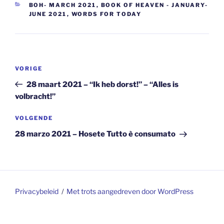
CATEGORIEËN
BOH- MARCH 2021
,
BOOK OF HEAVEN - JANUARY-
JUNE 2021
,
WORDS FOR TODAY
Berichtnavigatie
Vorig
VORIGE
bericht
28 maart 2021 – “Ik heb dorst!” – “Alles is
volbracht!”
Volgend
VOLGENDE
bericht
28 marzo 2021 – Hosete Tutto è consumato
Privacybeleid
Met trots aangedreven door WordPress