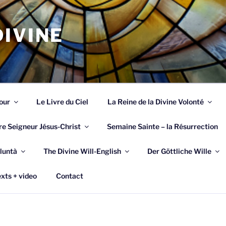
IVINE
our
Le Livre du Ciel
La Reine de la Divine Volonté
re Seigneur Jésus-Christ
Semaine Sainte – la Résurrection
luntà
The Divine Will-English
Der Göttliche Wille
xts + video
Contact