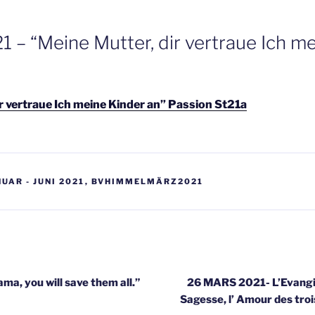
1 – “Meine Mutter, dir vertraue Ich m
ir vertraue Ich meine Kinder an” Passion St21a
UAR - JUNI 2021
,
BVHIMMELMÄRZ2021
gatie
a, you will save them all.”
26 MARS 2021- L’Evangil
Sagesse, l’ Amour des troi