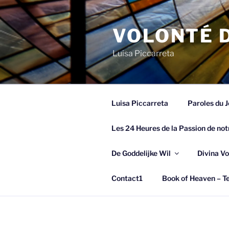
Spring
naar
VOLONTÉ D
de
inhoud
Luisa Piccarreta
Luisa Piccarreta
Paroles du J
Les 24 Heures de la Passion de not
De Goddelijke Wil
Divina Vo
Contact1
Book of Heaven – Te