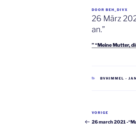
GEPLAATST
DOOR
BEH_DIVX
OP
26 März 202
an.”
” “Meine Mutter, d
CATEGORIEËN
BVHIMMEL - JAN
Berichtnavi
Vorig
VORIGE
bericht
26 march 2021 -“Mam