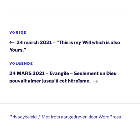
Berichtnavigatie
Vorig
VORIGE
bericht
24 march 2021 – “This is my Will which is also
Yours.”
Volgend
VOLGENDE
bericht
24 MARS 2021 – Evangile – Seulement un Dieu
pouvait aimer jusqu’à cet héroïsme.
Privacybeleid
Met trots aangedreven door WordPress