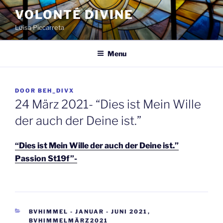
Spring
VOLONTÉ DIVINE
naar
Luisa Piccarreta
de
inhoud
Menu
GEPLAATST
DOOR
BEH_DIVX
OP
24 März 2021- “Dies ist Mein Wille
der auch der Deine ist.”
“Dies ist Mein Wille der auch der Deine ist.”
Passion St19f”-
CATEGORIEËN
BVHIMMEL - JANUAR - JUNI 2021
,
BVHIMMELMÄRZ2021