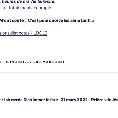
s heures de ma Vie terrestre
.
n fut totalement accomplie.
ont coûté ! C’est pourquoi Je les aime tant ! »
sions distinctes”- LDC 12
 - JUIN 2021
,
EV-LDC-MARS 2021
gatie
r Ich werde Dich immer in ihre
21 mars 2021 – Prières de Jé