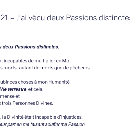
1 – J’ai vécu deux Passions distincte
u deux Passions distinctes
.
nt incapables de multiplier en Moi
les morts, autant de morts que de pécheurs.
 subir ces choses à mon Humanité
ie terrestre
, et cela,
mmense et
 trois Personnes Divines.
Ia Divinité était incapable d’injustices,
leur part en me faisant souffrir ma Passion