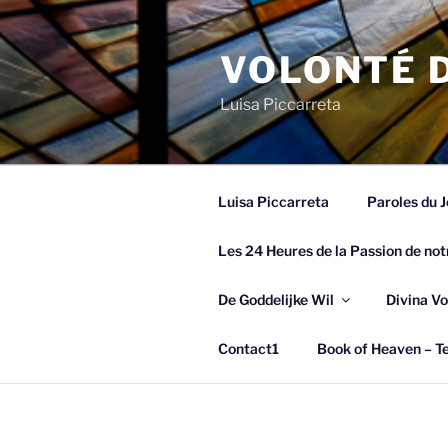
Spring
naar
VOLONTÉ D
de
inhoud
Luisa Piccarreta
Luisa Piccarreta
Paroles du J
Les 24 Heures de la Passion de not
De Goddelijke Wil
Divina Vo
Contact1
Book of Heaven – Te