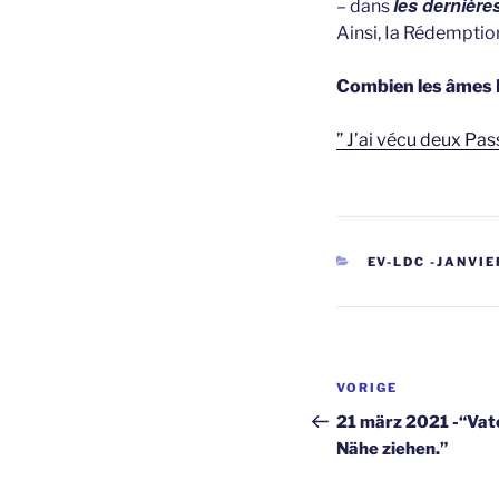
les dernière
– dans
Ainsi, Ia Rédemptio
Combien les âmes M’
” J’ai vécu deux Pas
CATEGORIEËN
EV-LDC -JANVIER
Berichtnavi
Vorig
VORIGE
bericht
21 märz 2021 -“Vate
Nähe ziehen.”