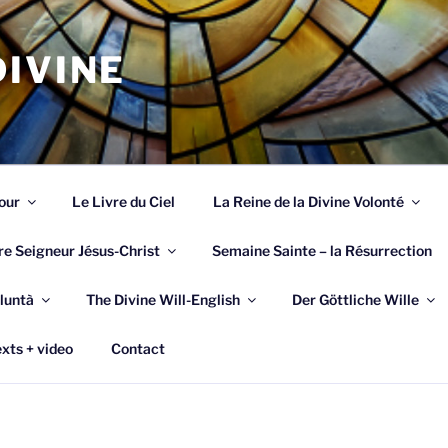
IVINE
our
Le Livre du Ciel
La Reine de la Divine Volonté
re Seigneur Jésus-Christ
Semaine Sainte – la Résurrection
luntà
The Divine Will-English
Der Göttliche Wille
xts + video
Contact