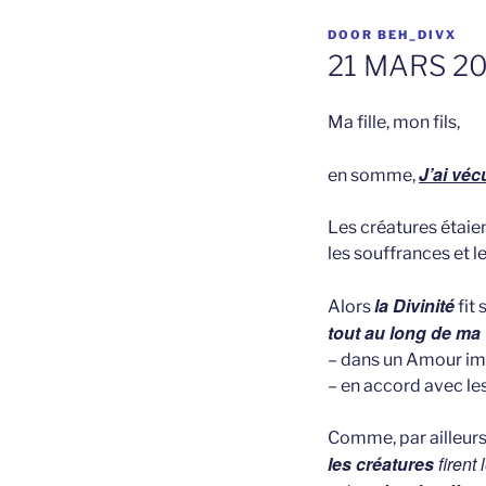
GEPLAATST
DOOR
BEH_DIVX
OP
21 MARS 202
Ma fille, mon fils,
J’ai véc
en somme,
Les créatures étaie
les souffrances et 
la Divini
té
Alors
fit
tout
au long de ma V
– dans un Amour i
– en accord avec les
Comme, par ailleurs, 
les créatures
firent 