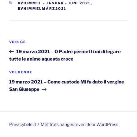
CATEGORIEËN
BVHIMMEL - JANUAR - JUNI 2021
,
BVHIMMELMÄRZ2021
Berichtnavigatie
Vorig
VORIGE
bericht
19 marzo 2021 – O Padre permetti mi di legare
tutte le anime aquesta croce
Volgend
VOLGENDE
bericht
19 marzo 2021 – Come custode Mi fu dato il vergine
San Giuseppe
Privacybeleid
Met trots aangedreven door WordPress