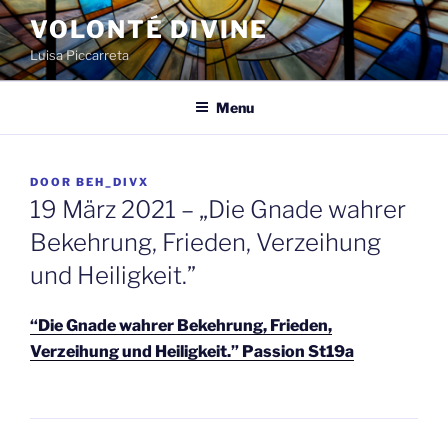
Spring
VOLONTÉ DIVINE
naar
Luisa Piccarreta
de
inhoud
Menu
GEPLAATST
DOOR
BEH_DIVX
OP
19 März 2021 – „Die Gnade wahrer
Bekehrung, Frieden, Verzeihung
und Heiligkeit.”
“Die Gnade wahrer Bekehrung, Frieden,
Verzeihung und Heiligkeit.” Passion St19a