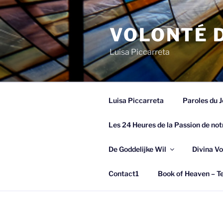
Spring
naar
VOLONTÉ D
de
inhoud
Luisa Piccarreta
Luisa Piccarreta
Paroles du J
Les 24 Heures de la Passion de not
De Goddelijke Wil
Divina Vo
Contact1
Book of Heaven – Te