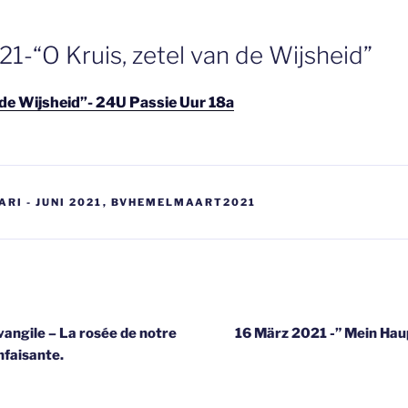
1-“O Kruis, zetel van de Wijsheid”
n de Wijsheid”- 24U Passie Uur 18a
RI - JUNI 2021
,
BVHEMELMAART2021
gatie
angile – La rosée de notre
16 März 2021 -” Mein Hau
nfaisante.