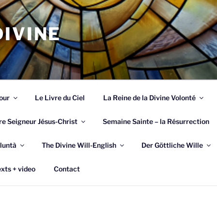
IVINE
our
Le Livre du Ciel
La Reine de la Divine Volonté
re Seigneur Jésus-Christ
Semaine Sainte – la Résurrection
luntà
The Divine Will-English
Der Göttliche Wille
xts + video
Contact