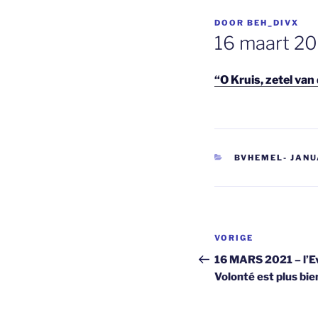
GEPLAATST
DOOR
BEH_DIVX
OP
16 maart 202
“O Kruis, zetel va
CATEGORIEËN
BVHEMEL- JANUA
Berichtnavi
Vorig
VORIGE
bericht
16 MARS 2021 – l’Ev
Volonté est plus bie