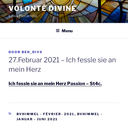
Spring
VOLONTÉ DIVINE
naar
Luisa Piccarreta
de
inhoud
Menu
GEPLAATST
DOOR
BEH_DIVX
OP
27.Februar 2021 – Ich fessle sie an
mein Herz
Ich fessle sie an mein Herz Passion – St4c.
CATEGORIEËN
BVHIMMEL - FÉVRIER- 2021
,
BVHIMMEL -
JANUAR - JUNI 2021