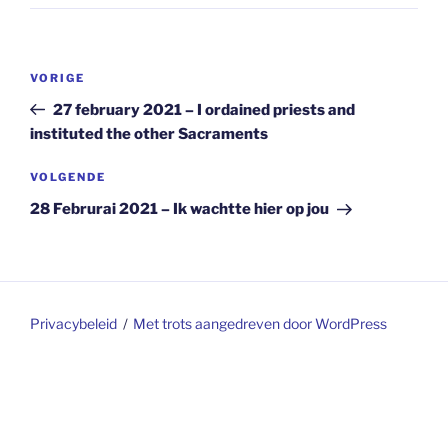
Berichtnavigatie
Vorig
VORIGE
bericht
27 february 2021 – I ordained priests and
instituted the other Sacraments
Volgend
VOLGENDE
bericht
28 Februrai 2021 – Ik wachtte hier op jou
Privacybeleid
Met trots aangedreven door WordPress