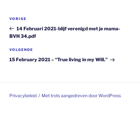
Berichtnavigatie
Vorig
VORIGE
bericht
14 Februari 2021-blijf verenigd met je mama-
BVH 34.pdf
Volgend
VOLGENDE
bericht
15 February 2021 – “True living in my Will.”
Privacybeleid
Met trots aangedreven door WordPress