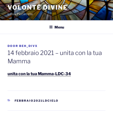
Spring
VOLONTÉ DIVINE
naar
Luisa Piccarreta
de
inhoud
Menu
GEPLAATST
DOOR
BEH_DIVX
OP
14 febbraio 2021 – unita con la tua
Mamma
unita con la tua Mamma-LDC-34
CATEGORIEËN
FEBBRAIO2021LDCIELO