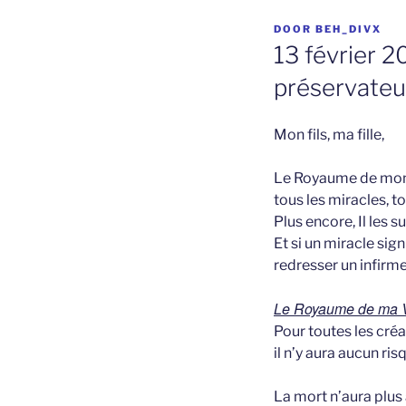
GEPLAATST
DOOR
BEH_DIVX
OP
13 février 
préservateu
Mon fils, ma fille,
Le Royaume de mon F
tous les miracles, t
Plus encore, Il les 
Et si un miracle sign
redresser un infirme
Le Royaume de ma Vo
Pour toutes les créa
il n’y aura aucun ri
La mort n’aura plus 