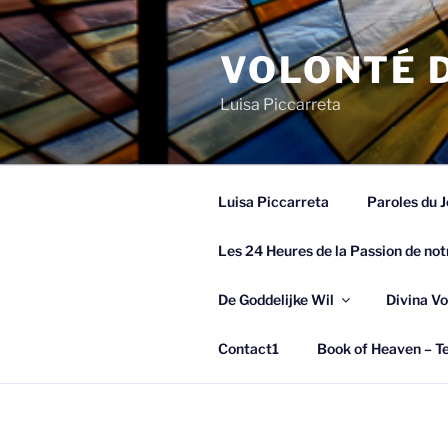
Spring
naar
VOLONTÉ D
de
inhoud
Luisa Piccarreta
Luisa Piccarreta
Paroles du J
Les 24 Heures de la Passion de not
De Goddelijke Wil
Divina Vo
Contact1
Book of Heaven – Te