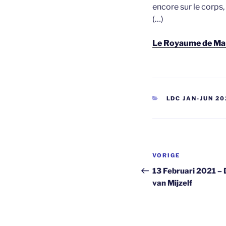
encore sur le corps,
(…)
Le Royaume de Ma V
CATEGORIEËN
LDC JAN-JUN 20
Berichtnavi
Vorig
VORIGE
bericht
13 Februari 2021 – 
van Mijzelf