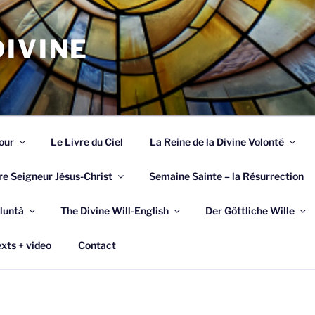
IVINE
our
Le Livre du Ciel
La Reine de la Divine Volonté
re Seigneur Jésus-Christ
Semaine Sainte – la Résurrection
luntà
The Divine Will-English
Der Göttliche Wille
xts + video
Contact