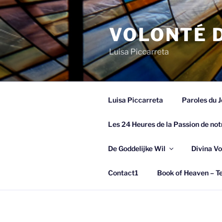
Spring
naar
VOLONTÉ D
de
inhoud
Luisa Piccarreta
Luisa Piccarreta
Paroles du J
Les 24 Heures de la Passion de not
De Goddelijke Wil
Divina Vo
Contact1
Book of Heaven – Te