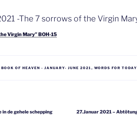
2021 -The 7 sorrows of the Virgin Mar
the Virgin Mary” BOH-15
,
BOOK OF HEAVEN - JANUARY- JUNE 2021
,
WORDS FOR TODA
gatie
 in de gehele schepping
27.Januar 2021 – Abtötun