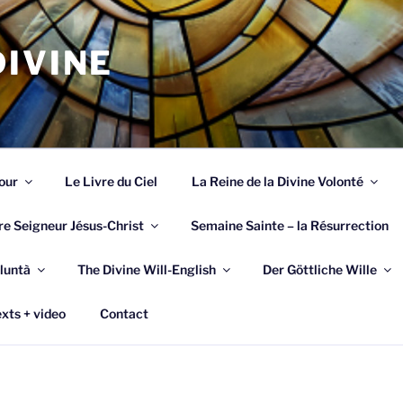
IVINE
our
Le Livre du Ciel
La Reine de la Divine Volonté
re Seigneur Jésus-Christ
Semaine Sainte – la Résurrection
luntà
The Divine Will-English
Der Göttliche Wille
xts + video
Contact