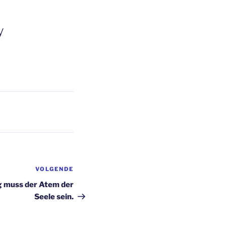
y
Y
VOLGENDE
Volgend
bericht
g muss der Atem der
Seele sein.