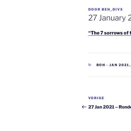
GEPLAATST
DOOR
BEH_DIVX
OP
27 January 
“The 7 sorrows of 
CATEGORIEËN
BOH - JAN 2021
Berichtnavi
Vorig
VORIGE
bericht
27 Jan 2021 – Ronde