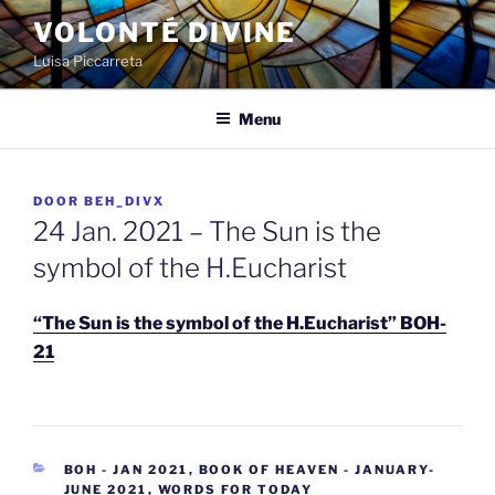
Spring
VOLONTÉ DIVINE
naar
Luisa Piccarreta
de
inhoud
Menu
GEPLAATST
DOOR
BEH_DIVX
OP
24 Jan. 2021 – The Sun is the
symbol of the H.Eucharist
“The Sun is the symbol of the H.Eucharist” BOH-
21
CATEGORIEËN
BOH - JAN 2021
,
BOOK OF HEAVEN - JANUARY-
JUNE 2021
,
WORDS FOR TODAY