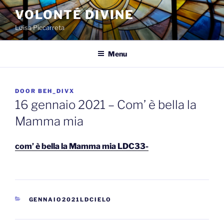
Spring
VOLONTÉ DIVINE
naar
Luisa Piccarreta
de
inhoud
Menu
GEPLAATST
DOOR
BEH_DIVX
OP
16 gennaio 2021 – Com’ è bella la
Mamma mia
com’ è bella la Mamma mia LDC33-
CATEGORIEËN
GENNAIO2021LDCIELO