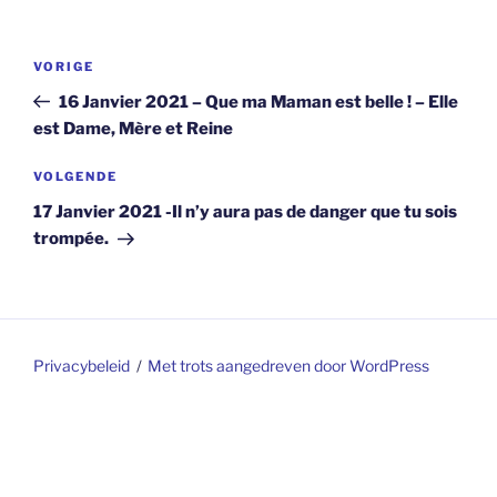
Berichtnavigatie
Vorig
VORIGE
bericht
16 Janvier 2021 – Que ma Maman est belle ! – Elle
est Dame, Mère et Reine
Volgend
VOLGENDE
bericht
17 Janvier 2021 -Il n’y aura pas de danger que tu sois
trompée.
Privacybeleid
Met trots aangedreven door WordPress