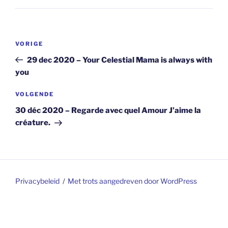
Berichtnavigatie
Vorig
VORIGE
bericht
29 dec 2020 – Your Celestial Mama is always with
you
Volgend
VOLGENDE
bericht
30 déc 2020 – Regarde avec quel Amour J’aime la
créature.
Privacybeleid
Met trots aangedreven door WordPress