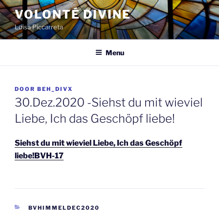
Spring
VOLONTÉ DIVINE
naar
Luisa Piccarreta
de
inhoud
Menu
GEPLAATST
DOOR
BEH_DIVX
OP
30.Dez.2020 -Siehst du mit wieviel
Liebe, Ich das Geschöpf liebe!
Siehst du mit wieviel Liebe, Ich das Geschöpf
liebe!BVH-17
CATEGORIEËN
BVHIMMELDEC2020