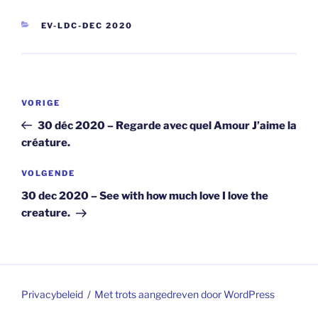
CATEGORIEËN
EV-LDC-DEC 2020
Berichtnavigatie
Vorig
VORIGE
bericht
30 déc 2020 – Regarde avec quel Amour J’aime la
créature.
Volgend
VOLGENDE
bericht
30 dec 2020 – See with how much love I love the
creature.
Privacybeleid
Met trots aangedreven door WordPress