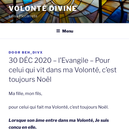
Spring
VOLONTÉ DIVINE
naar
Luisa Piccarreta
de
inhoud
Menu
GEPLAATST
DOOR
BEH_DIVX
OP
30 DÉC 2020 – l’Evangile – Pour
celui qui vit dans ma Volonté, c’est
toujours Noël
Ma fille, mon fils,
pour celui qui fait ma Volonté, c’est toujours Noël.
Lorsque son âme entre dans ma Volonté, Je suis
conçu en elle.