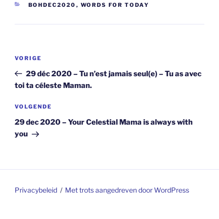
CATEGORIEËN
BOHDEC2020
,
WORDS FOR TODAY
Berichtnavigatie
Vorig
VORIGE
bericht
29 déc 2020 – Tu n’est jamais seul(e) – Tu as avec
toi ta céleste Maman.
Volgend
VOLGENDE
bericht
29 dec 2020 – Your Celestial Mama is always with
you
Privacybeleid
Met trots aangedreven door WordPress