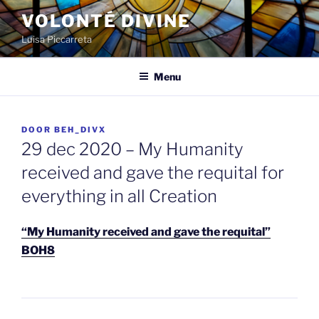
Spring
VOLONTÉ DIVINE
naar
Luisa Piccarreta
de
inhoud
Menu
GEPLAATST
DOOR
BEH_DIVX
OP
29 dec 2020 – My Humanity
received and gave the requital for
everything in all Creation
“My Humanity received and gave the requital”
BOH8