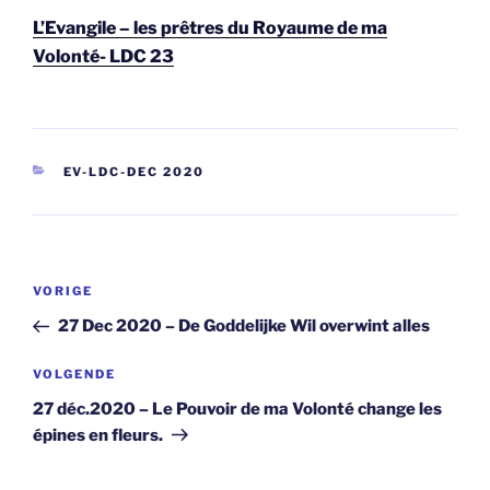
L’Evangile – les prêtres du Royaume de ma
Volonté- LDC 23
CATEGORIEËN
EV-LDC-DEC 2020
Berichtnavigatie
Vorig
VORIGE
bericht
27 Dec 2020 – De Goddelijke Wil overwint alles
Volgend
VOLGENDE
bericht
27 déc.2020 – Le Pouvoir de ma Volonté change les
épines en fleurs.