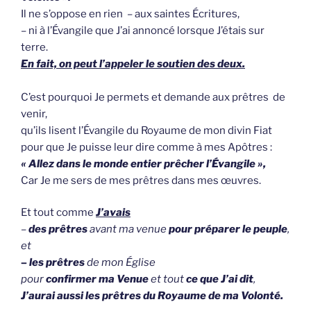
Il ne s’oppose en rien – aux saintes Écritures,
– ni à l’Évangile que J’ai annoncé lorsque J’étais sur
terre.
En fait, on peut l’appeler le soutien des deux.
C’est pourquoi Je permets et demande aux prêtres de
venir,
qu’ils lisent l’Évangile du Royaume de mon divin Fiat
pour que Je puisse leur dire comme à mes Apôtres :
« Allez dans le monde entier prêcher l’Évangile »,
Car Je me sers de mes prêtres dans mes œuvres.
Et tout comme
J’avais
–
des prêtres
avant ma venue
pour préparer le peuple
,
et
–
les prêtres
de mon Église
pour
confirmer ma Venue
et tout
ce que J’ai dit
,
J’aurai aussi les prêtres du Royaume de ma Volonté.