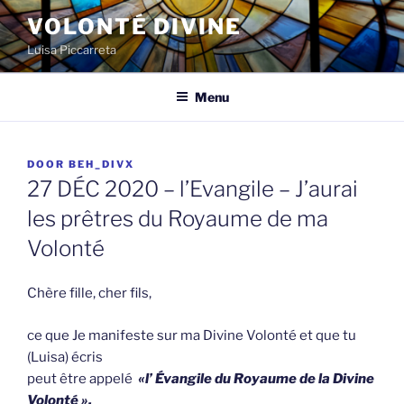
Spring
VOLONTÉ DIVINE
naar
Luisa Piccarreta
de
inhoud
Menu
GEPLAATST
DOOR
BEH_DIVX
OP
27 DÉC 2020 – l’Evangile – J’aurai
les prêtres du Royaume de ma
Volonté
Chère fille, cher fils,
ce que Je manifeste sur ma Divine Volonté et que tu
(Luisa) écris
peut être appelé
«l’ Évangile du Royaume de la Divine
Volonté ».