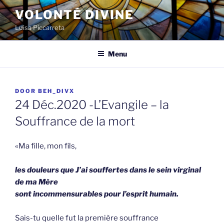
Spring
VOLONTÉ DIVINE
naar
Luisa Piccarreta
de
inhoud
Menu
GEPLAATST
DOOR
BEH_DIVX
OP
24 Déc.2020 -L’Evangile – la
Souffrance de la mort
«Ma fille, mon fils,
les douleurs que J’ai souffertes dans le sein virginal
de ma Mère
sont incommensurables pour l’esprit humain.
Sais-tu quelle fut la première souffrance