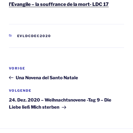
l’Evangile – la souffrance de la mort- LDC 17
CATEGORIEËN
EVLDCDEC2020
Berichtnavigatie
Vorig
VORIGE
bericht
Una Novena del Santo Natale
Volgend
VOLGENDE
bericht
24. Dez. 2020 – Weihnachtsnovene -Tag 9 – Die
Liebe ließ Mich sterben