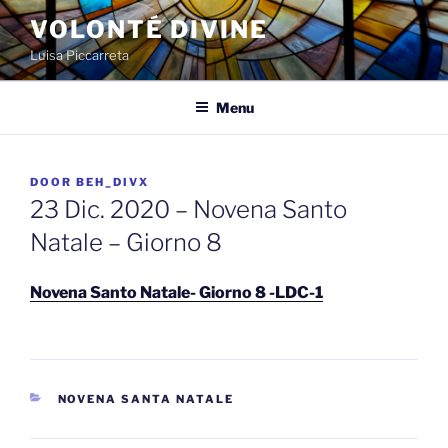
Spring
VOLONTÉ DIVINE
naar
Luisa Piccarreta
de
inhoud
Menu
GEPLAATST
DOOR
BEH_DIVX
OP
23 Dic. 2020 – Novena Santo
Natale – Giorno 8
Novena Santo Natale- Giorno 8 -LDC-1
CATEGORIEËN
NOVENA SANTA NATALE