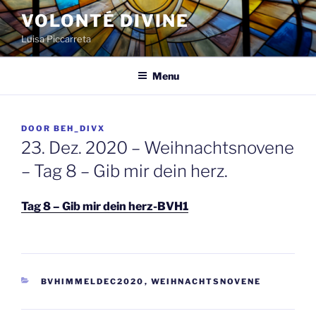
Spring
VOLONTÉ DIVINE
naar
Luisa Piccarreta
de
inhoud
Menu
GEPLAATST
DOOR
BEH_DIVX
OP
23. Dez. 2020 – Weihnachtsnovene
– Tag 8 – Gib mir dein herz.
Tag 8 – Gib mir dein herz-BVH1
CATEGORIEËN
BVHIMMELDEC2020
,
WEIHNACHTSNOVENE