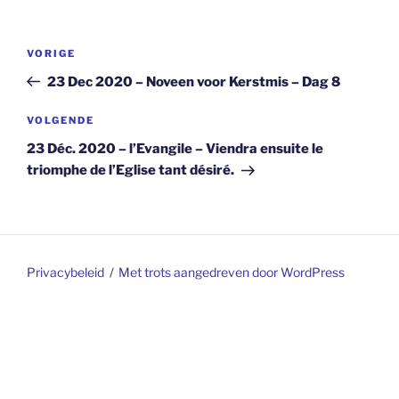
Berichtnavigatie
Vorig
VORIGE
bericht
23 Dec 2020 – Noveen voor Kerstmis – Dag 8
Volgend
VOLGENDE
bericht
23 Déc. 2020 – l’Evangile – Viendra ensuite le
triomphe de l’Eglise tant désiré.
Privacybeleid
Met trots aangedreven door WordPress