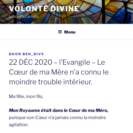
Spring
VOLONTÉ DIVINE
naar
Luisa Piccarreta
de
inhoud
Menu
GEPLAATST
DOOR
BEH_DIVX
OP
22 DÉC 2020 – l’Evangile – Le
Cœur de ma Mère n’a connu le
moindre trouble intérieur.
Ma fille, mon fils,
Mon Royaume était dans le Cœur de ma Mère,
puisque son Cœur n’a jamais connu la moindre
agitation.