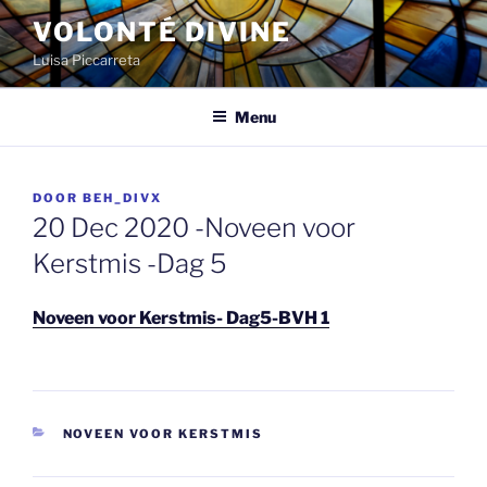
Spring
VOLONTÉ DIVINE
naar
Luisa Piccarreta
de
inhoud
Menu
GEPLAATST
DOOR
BEH_DIVX
OP
20 Dec 2020 -Noveen voor
Kerstmis -Dag 5
Noveen voor Kerstmis- Dag5-BVH 1
CATEGORIEËN
NOVEEN VOOR KERSTMIS