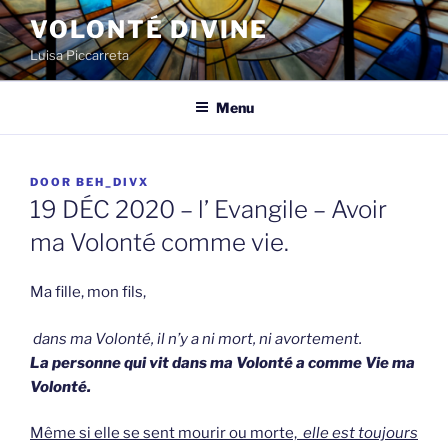
Spring
VOLONTÉ DIVINE
naar
Luisa Piccarreta
de
inhoud
Menu
GEPLAATST
DOOR
BEH_DIVX
OP
19 DÉC 2020 – l’ Evangile – Avoir
ma Volonté comme vie.
Ma fille, mon fils,
dans ma Volonté, il n’y a ni mort, ni avortement.
La personne qui vit dans ma Volonté a comme Vie ma
Volonté.
Même si elle se sent mourir ou morte,
elle est toujours