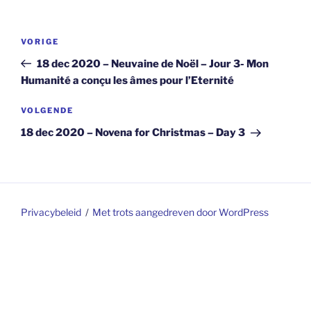
Berichtnavigatie
Vorig
VORIGE
bericht
18 dec 2020 – Neuvaine de Noël – Jour 3- Mon
Humanité a conçu les âmes pour l’Eternité
Volgend
VOLGENDE
bericht
18 dec 2020 – Novena for Christmas – Day 3
Privacybeleid
Met trots aangedreven door WordPress