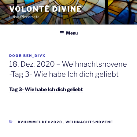
Spring
VOLONTÉ DIVINE
naar
Luisa Piccarreta
de
inhoud
Menu
GEPLAATST
DOOR
BEH_DIVX
OP
18. Dez. 2020 – Weihnachtsnovene
-Tag 3- Wie habe Ich dich geliebt
Tag 3- Wie habe Ich dich geliebt
CATEGORIEËN
BVHIMMELDEC2020
,
WEIHNACHTSNOVENE