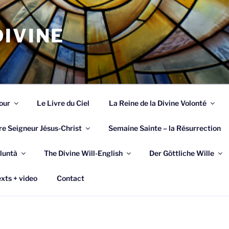
IVINE
our
Le Livre du Ciel
La Reine de la Divine Volonté
re Seigneur Jésus-Christ
Semaine Sainte – la Résurrection
luntà
The Divine Will-English
Der Göttliche Wille
xts + video
Contact