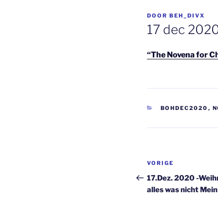
GEPLAATST
DOOR
BEH_DIVX
OP
17 dec 2020
“The Novena for C
CATEGORIEËN
BOHDEC2020
,
N
Berichtnavi
Vorig
VORIGE
bericht
17.Dez. 2020 -Weih
alles was nicht Mein