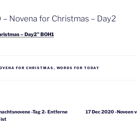
 – Novena for Christmas – Day2
hristmas – Day2” BOH1
OVENA FOR CHRISTMAS
,
WORDS FOR TODAY
gatie
nachtsnovene -Tag 2- Entferne
17 Dec 2020 -Noveen v
 ist