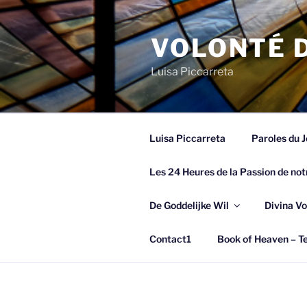
Spring
naar
VOLONTÉ D
de
inhoud
Luisa Piccarreta
Luisa Piccarreta
Paroles du J
Les 24 Heures de la Passion de not
De Goddelijke Wil
Divina Vo
Contact1
Book of Heaven – Te