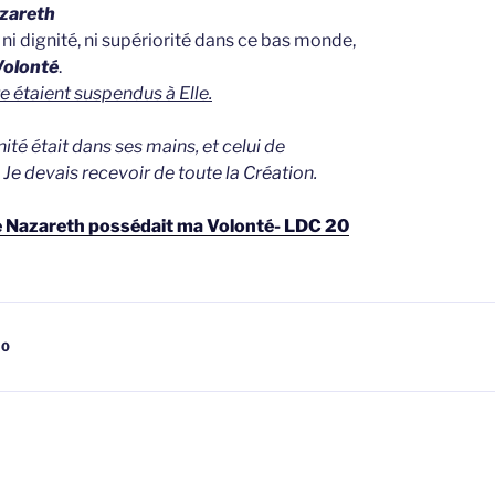
azareth
, ni dignité, ni supériorité dans ce bas monde,
Volonté
.
rre étaient suspendus à Elle.
ité était dans ses mains, et celui de
Je devais recevoir de toute la Création.
e de Nazareth possédait ma Volonté- LDC 20
20
gatie