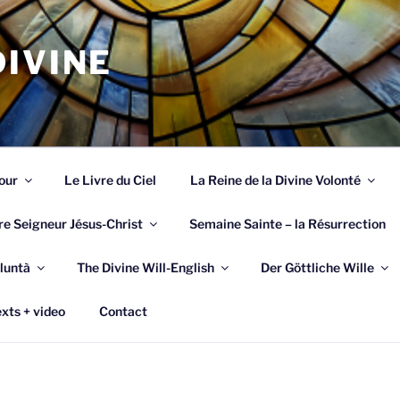
IVINE
our
Le Livre du Ciel
La Reine de la Divine Volonté
re Seigneur Jésus-Christ
Semaine Sainte – la Résurrection
luntà
The Divine Will-English
Der Göttliche Wille
xts + video
Contact