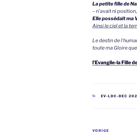
La petite fille de N
– n’avait ni position
Elle possédait ma 
Ainsi le ciel et la te
Le destin de l’human
toute ma Gloire que 
l’Evangile-la Fill
CATEGORIEËN
EV-LDC-DEC 20
Berichtnavi
Vorig
VORIGE