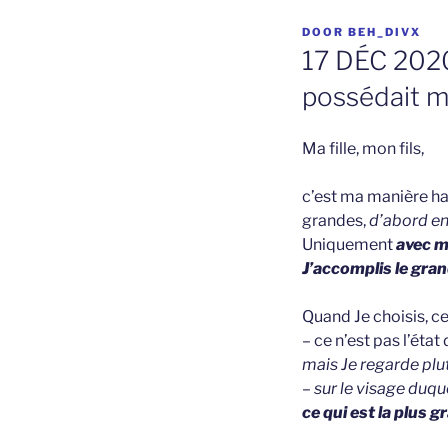
GEPLAATST
DOOR
BEH_DIVX
OP
17 DÉC 2020 
possédait m
Ma fille, mon fils,
c’est ma manière ha
grandes,
d’abord en
Uniquement
avec m
J’accomplis le gra
Quand Je choisis, ce
– ce n’est pas l’état
mais Je regarde plut
–
sur le visage duqu
ce qui est la plus g