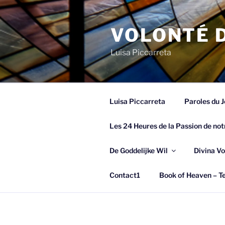
Spring
naar
VOLONTÉ D
de
inhoud
Luisa Piccarreta
Luisa Piccarreta
Paroles du J
Les 24 Heures de la Passion de not
De Goddelijke Wil
Divina Vo
Contact1
Book of Heaven – Te