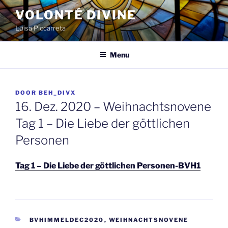
Spring
VOLONTÉ DIVINE
naar
Luisa Piccarreta
de
inhoud
Menu
GEPLAATST
DOOR
BEH_DIVX
OP
16. Dez. 2020 – Weihnachtsnovene
Tag 1 – Die Liebe der göttlichen
Personen
Tag 1 – Die Liebe der göttlichen Personen-BVH1
CATEGORIEËN
BVHIMMELDEC2020
,
WEIHNACHTSNOVENE