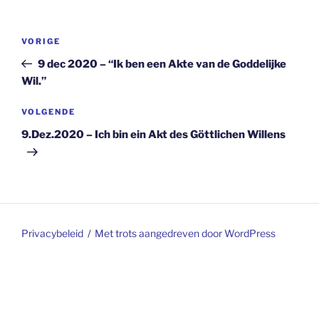
Berichtnavigatie
Vorig
VORIGE
bericht
9 dec 2020 – “Ik ben een Akte van de Goddelijke
Wil.”
Volgend
VOLGENDE
bericht
9.Dez.2020 – Ich bin ein Akt des Göttlichen Willens
Privacybeleid
Met trots aangedreven door WordPress