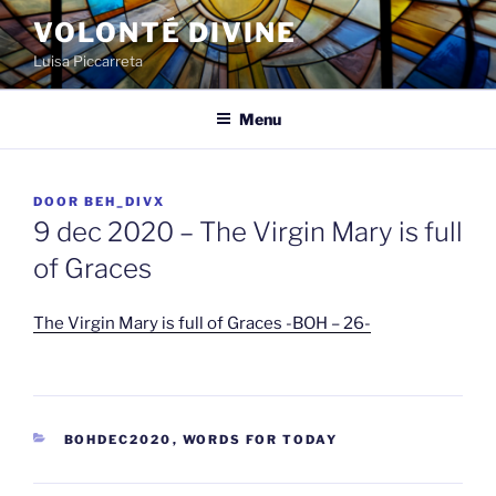
Spring
VOLONTÉ DIVINE
naar
Luisa Piccarreta
de
inhoud
Menu
GEPLAATST
DOOR
BEH_DIVX
OP
9 dec 2020 – The Virgin Mary is full
of Graces
The Virgin Mary is full of Graces -BOH – 26-
CATEGORIEËN
BOHDEC2020
,
WORDS FOR TODAY