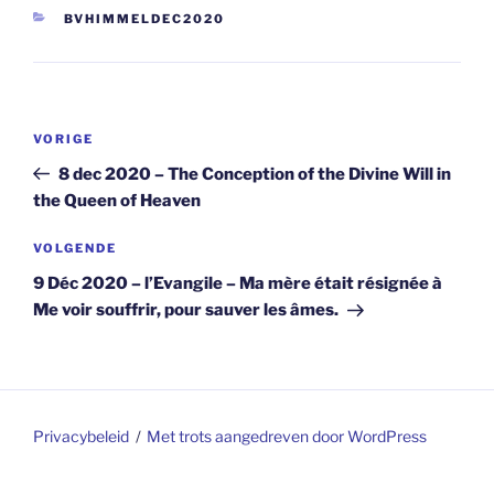
CATEGORIEËN
BVHIMMELDEC2020
Berichtnavigatie
Vorig
VORIGE
bericht
8 dec 2020 – The Conception of the Divine Will in
the Queen of Heaven
Volgend
VOLGENDE
bericht
9 Déc 2020 – l’Evangile – Ma mère était résignée à
Me voir souffrir, pour sauver les âmes.
Privacybeleid
Met trots aangedreven door WordPress