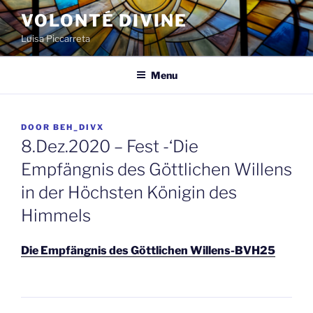
Spring
VOLONTÉ DIVINE
naar
Luisa Piccarreta
de
inhoud
Menu
GEPLAATST
DOOR
BEH_DIVX
OP
8.Dez.2020 – Fest -‘Die
Empfängnis des Göttlichen Willens
in der Höchsten Königin des
Himmels
Die Empfängnis des Göttlichen Willens-BVH25