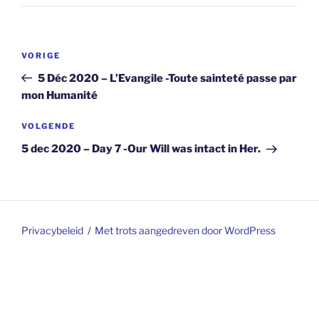
Berichtnavigatie
Vorig
VORIGE
bericht
5 Déc 2020 – L’Evangile -Toute sainteté passe par
mon Humanité
Volgend
VOLGENDE
bericht
5 dec 2020 – Day 7 -Our Will was intact in Her.
Privacybeleid
Met trots aangedreven door WordPress