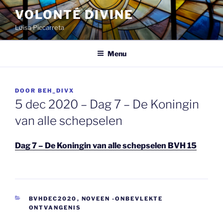
Spring
VOLONTÉ DIVINE
naar
Luisa Piccarreta
de
inhoud
Menu
GEPLAATST
DOOR
BEH_DIVX
OP
5 dec 2020 – Dag 7 – De Koningin
van alle schepselen
Dag 7 – De Koningin van alle schepselen BVH 15
CATEGORIEËN
BVHDEC2020
,
NOVEEN -ONBEVLEKTE
ONTVANGENIS