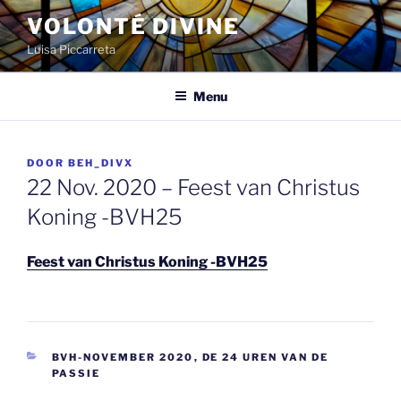
Spring
VOLONTÉ DIVINE
naar
Luisa Piccarreta
de
inhoud
Menu
GEPLAATST
DOOR
BEH_DIVX
OP
22 Nov. 2020 – Feest van Christus
Koning -BVH25
Feest van Christus Koning -BVH25
CATEGORIEËN
BVH-NOVEMBER 2020
,
DE 24 UREN VAN DE
PASSIE