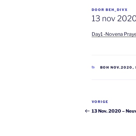
GEPLAATST
DOOR
BEH_DIVX
OP
13 nov 2020
Day1 -Novena Praye
CATEGORIEËN
BOH NOV.2020
,
Berichtnavi
Vorig
VORIGE
bericht
13 Nov. 2020 – Neuv