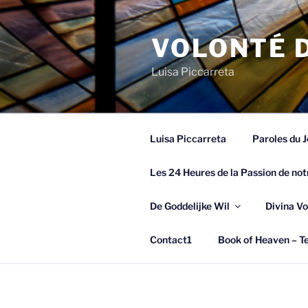
Spring
naar
VOLONTÉ D
de
inhoud
Luisa Piccarreta
Luisa Piccarreta
Paroles du J
Les 24 Heures de la Passion de not
De Goddelijke Wil
Divina Vo
Contact1
Book of Heaven – Te