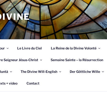
IVINE
our
Le Livre du Ciel
La Reine de la Divine Volonté
re Seigneur Jésus-Christ
Semaine Sainte – la Résurrection
luntà
The Divine Will-English
Der Göttliche Wille
xts + video
Contact