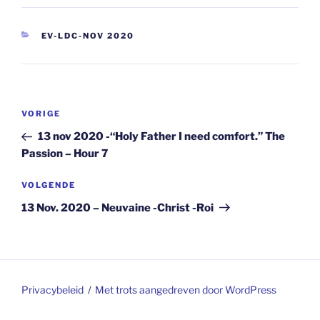
CATEGORIEËN
EV-LDC-NOV 2020
Berichtnavigatie
Vorig
VORIGE
bericht
13 nov 2020 -“Holy Father I need comfort.” The
Passion – Hour 7
Volgend
VOLGENDE
bericht
13 Nov. 2020 – Neuvaine -Christ -Roi
Privacybeleid
Met trots aangedreven door WordPress