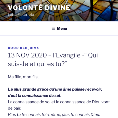
Spring
VOLONTÉ DIVINE
naar
Luisa Piccarreta
de
inhoud
Menu
GEPLAATST
DOOR
BEH_DIVX
OP
13 NOV 2020 – l’Evangile -” Qui
suis-Je et qui es tu?”
Ma fille, mon fils,
La plus grande grâce qu’une âme puisse recevoir,
c’est la connaissance de soi
.
La connaissance de soi et la connaissance de Dieu vont
de pair.
Plus tu te connais toi-même, plus tu connais Dieu.