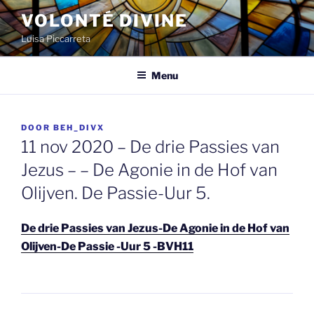
Spring
VOLONTÉ DIVINE
naar
Luisa Piccarreta
de
inhoud
Menu
GEPLAATST
DOOR
BEH_DIVX
OP
11 nov 2020 – De drie Passies van
Jezus – – De Agonie in de Hof van
Olijven. De Passie-Uur 5.
De drie Passies van Jezus-De Agonie in de Hof van
Olijven-De Passie -Uur 5 -BVH11