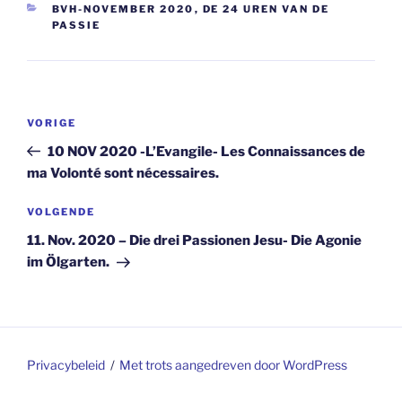
CATEGORIEËN
BVH-NOVEMBER 2020
,
DE 24 UREN VAN DE
PASSIE
Berichtnavigatie
Vorig
VORIGE
bericht
10 NOV 2020 -L’Evangile- Les Connaissances de
ma Volonté sont nécessaires.
Volgend
VOLGENDE
bericht
11. Nov. 2020 – Die drei Passionen Jesu- Die Agonie
im Ölgarten.
Privacybeleid
Met trots aangedreven door WordPress