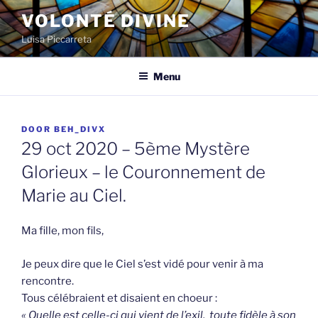
Spring
VOLONTÉ DIVINE
naar
Luisa Piccarreta
de
inhoud
Menu
GEPLAATST
DOOR
BEH_DIVX
OP
29 oct 2020 – 5ème Mystère
Glorieux – le Couronnement de
Marie au Ciel.
Ma fille, mon fils,
Je peux dire que le Ciel s’est vidé pour venir à ma
rencontre.
Tous célébraient et disaient en choeur :
« Quelle est celle-ci qui vient de l’exil, toute fidèle à son