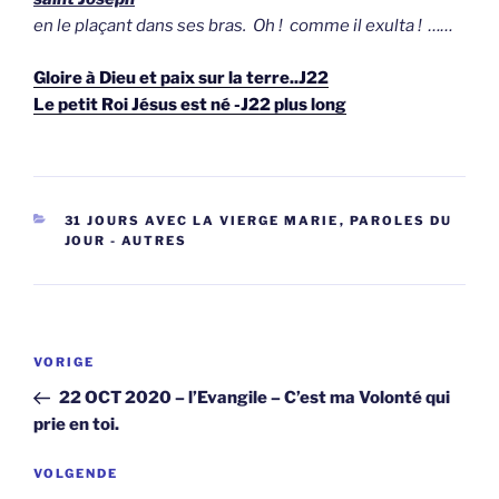
en le plaçant dans ses bras. Oh ! comme il exulta ! ……
Gloire à Dieu et paix sur la terre..J22
Le petit Roi Jésus est né -J22 plus long
CATEGORIEËN
31 JOURS AVEC LA VIERGE MARIE
,
PAROLES DU
JOUR - AUTRES
Berichtnavigatie
Vorig
VORIGE
bericht
22 OCT 2020 – l’Evangile – C’est ma Volonté qui
prie en toi.
Volgend
VOLGENDE