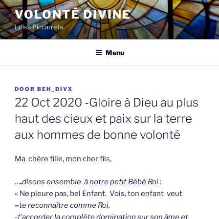
Spring
VOLONTÉ DIVINE
naar
Luisa Piccarreta
de
inhoud
Menu
GEPLAATST
DOOR
BEH_DIVX
OP
22 Oct 2020 -Gloire à Dieu au plus
haut des cieux et paix sur la terre
aux hommes de bonne volonté
Ma chère fille, mon cher fils,
…
.
disons ensemble
à n
otre petit Bébé Roi
:
« Ne pleure pas, bel Enfant. Vois, ton enfant veut
–
te reconnaître comme Roi,
-t’accorder la complète domination sur son âme et