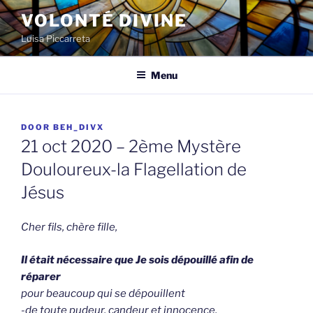
Spring
VOLONTÉ DIVINE
naar
Luisa Piccarreta
de
inhoud
Menu
GEPLAATST
DOOR
BEH_DIVX
OP
21 oct 2020 – 2ème Mystère
Douloureux-la Flagellation de
Jésus
Cher fils, chère fille,
Il était nécessaire que Je sois dépouillé afin de
réparer
pour beaucoup
qui se dépouillent
-de toute pudeur, candeur et innocence,