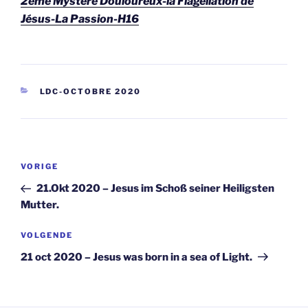
2ème Mystère Douloureux-la Flagellation de
Jésus-La Passion-H16
CATEGORIEËN
LDC-OCTOBRE 2020
Berichtnavigatie
Vorig
VORIGE
bericht
21.Okt 2020 – Jesus im Schoß seiner Heiligsten
Mutter.
Volgend
VOLGENDE
bericht
21 oct 2020 – Jesus was born in a sea of Light.